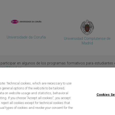
Universidade da Coruña
Universidad Complutense de
Madrid
 participar en algunos de los programas formativos para estudiante
ion@fecyt.es
site: Technical cookies, which are necessary to use
 general options of the website to be tailored;
ta on website usage and statistics, behavioral
Cookies Se
ing. If you choose "Accept all cookies", you accept
d
u reject all cookies except for technical cookies that
ual types of cookies and revoke your consent for the