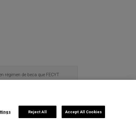
s en régimen de beca que FECYT
Síguenos
ttings
Reject All
Accept All Cookies