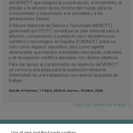
del MUNCYT que asegure la conservación, el incremento, el
estudio y la difusión de los fondos del museo para su
conocimiento y transmisión a la sociedad y a las
generaciones futuras.
El Museo Nacional de Ciencia y Tecnología (MUNCYT),
gestionado por FECYT, constituye un pilar esencial para la
difusión, conservación y puesta en valor del patrimonio
científico y tecnológico en España. El MUNCYT actúa no
solo como espacio expositivo, sino como agente
dinamizador que impulsa actividades educativas, culturales
y de divulgación científica alineadas con dichos objetivos.
Para dar apoyo al cumplimiento de objetivos del MUNCYT
se convoca una plaza para la sustitución temporal
(interinidad) de una trabajadora con reserva de puesto de
trabajo.
Desde el
Viernes, 17 Abril, 2026
al
Jueves, 30 Abril, 2026
todas las ofertas de empleo »
Contacto
Use of own and third party cookies