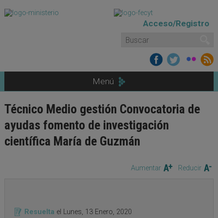
Pasar al contenido principal
Acceso/Registro
Formulario de búsqueda
Buscar
Menú
Técnico Medio gestión Convocatoria de
ayudas fomento de investigación
científica María de Guzmán
Aumentar
Reducir
Resuelta
el
Lunes, 13 Enero, 2020