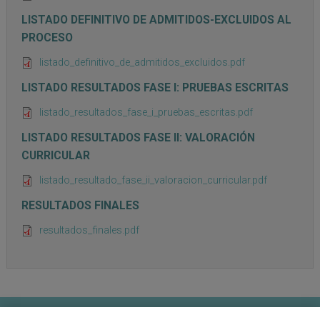
LISTADO DEFINITIVO DE ADMITIDOS-EXCLUIDOS AL
PROCESO
listado_definitivo_de_admitidos_excluidos.pdf
LISTADO RESULTADOS FASE I: PRUEBAS ESCRITAS
listado_resultados_fase_i_pruebas_escritas.pdf
LISTADO RESULTADOS FASE II: VALORACIÓN
CURRICULAR
listado_resultado_fase_ii_valoracion_curricular.pdf
RESULTADOS FINALES
resultados_finales.pdf
Contacto