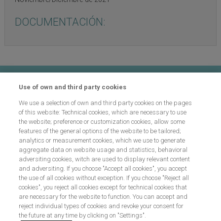
DOCUMENTACIÓN:
Contacto
Use of own and third party cookies
We use a selection of own and third party cookies on the pages
Preguntas frecuentes
of this website: Technical cookies, which are necessary to use
the website; preference or customization cookies, allow some
features of the general options of the website to be tailored;
analytics or measurement cookies, which we use to generate
Proceso de selección
aggregate data on website usage and statistics, behavioral
adversiting cookies, witch are used to display relevant content
and adversiting. If you choose "Accept all cookies", you accept
the use of all cookies without exception. If you choose "Reject all
Aviso legal
cookies", you reject all cookies except for technical cookies that
are necessary for the website to function. You can accept and
reject individual types of cookies and revoke your consent for
the future at any time by clicking on "Settings".
Política de cookies