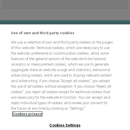
Contacto
Use of own and third party cookies
We use a selection of own and third party cookies on the pages
Preguntas frecuentes
of this website: Technical cookies, which are necessary to use
the website; preference or customization cookies, allow some
features of the general options of the website to be tailored;
analytics or measurement cookies, which we use to generate
Proceso de selección
aggregate data on website usage and statistics, behavioral
adversiting cookies, witch are used to display relevant content
and adversiting. If you choose "Accept all cookies", you accept
the use of all cookies without exception. If you choose "Reject all
Aviso legal
cookies", you reject all cookies except for technical cookies that
are necessary for the website to function. You can accept and
reject individual types of cookies and revoke your consent for
the future at any time by clicking on "Settings".
Política de cookies
Cookies privacy
Cookies Settings