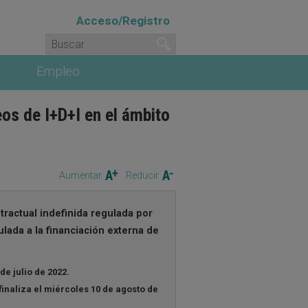
Acceso/Registro
Formulario de búsqueda
Buscar
Empleo
os de I+D+I en el ámbito
Aumentar
Reducir
tractual indefinida regulada por
culada a la financiación externa de
de julio de 2022.
finaliza el miércoles 10 de agosto de