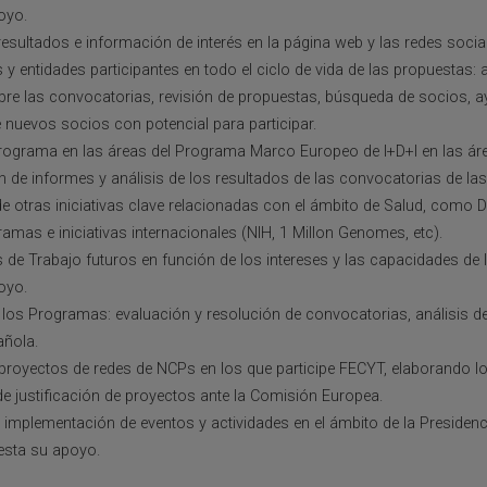
oyo.
 resultados e información de interés en la página web y las redes social
 entidades participantes en todo el ciclo de vida de las propuestas: 
bre las convocatorias, revisión de propuestas, búsqueda de socios, a
 nuevos socios con potencial para participar.
rograma en las áreas del Programa Marco Europeo de I+D+I en las ár
n de informes y análisis de los resultados de las convocatorias de la
de otras iniciativas clave relacionadas con el ámbito de Salud, como 
mas e iniciativas internacionales (NIH, 1 Millon Genomes, etc).
de Trabajo futuros en función de los intereses y las capacidades de 
oyo.
 los Programas: evaluación y resolución de convocatorias, análisis de
añola.
s proyectos de redes de NCPs en los que participe FECYT, elaborando
de justificación de proyectos ante la Comisión Europea.
a implementación de eventos y actividades en el ámbito de la Presiden
esta su apoyo.