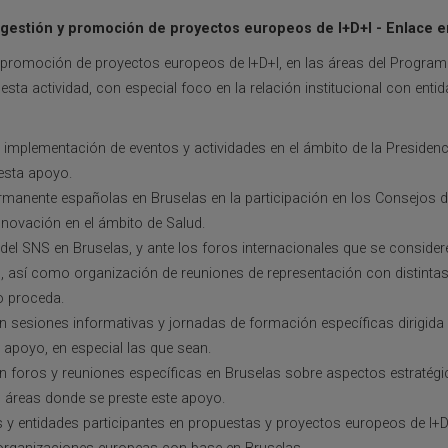
gestión y promoción de proyectos europeos de I+D+I - Enlace e
y promoción de proyectos europeos de I+D+I, en las áreas del Progra
esta actividad, con especial foco en la relación institucional con ent
a implementación de eventos y actividades en el ámbito de la Presiden
esta apoyo.
manente españolas en Bruselas en la participación en los Consejos 
nnovación en el ámbito de Salud.
 del SNS en Bruselas, y ante los foros internacionales que se considere
s, así como organización de reuniones de representación con distinta
o proceda.
n sesiones informativas y jornadas de formación específicas dirigida 
 apoyo, en especial las que sean.
en foros y reuniones específicas en Bruselas sobre aspectos estratég
 áreas donde se preste este apoyo.
y entidades participantes en propuestas y proyectos europeos de I+D+