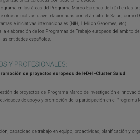
y organizaciones europeas con base en Bruselas.
rograma en las áreas del Programa Marco Europeo de I+D+I en las ár
de otras iniciativas clave relacionadas con el ámbito de Salud, como 
mas e iniciativas internacionales (NIH, 1 Millon Genomes, etc).
 la elaboración de los Programas de Trabajo europeos del ámbito de I
e las entidades españolas.
OS Y PROFESIONALES:
promoción de proyectos europeos de I+D+I -Cluster Salud
estión de proyectos del Programa Marco de Investigación e Innovació
ctividades de apoyo y promoción de la participación en el Programa 
.
ón, capacidad de trabajo en equipo, proactividad, planificación y org