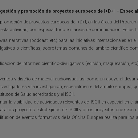
 gestión y promoción de proyectos europeos de I+D+I - Especia
y promoción de proyectos europeos de I+D+I, en las áreas del Progra
 esta actividad, con especial foco en tareas de comunicación. Estas 
vas narrativas (podcast, etc) para las iniciativas internacionales en el
gativas o científicas, sobre temas comunes del ámbito científico como
cación de informes científico-divulgativos (edición, maquetación, etc) 
ventos y diseño de material audiovisual, así como un apoyo al desarr
investigadores y la investigación, especialmente del ámbito europeo, qu
itutos de Salud acreditados y el ISCIII.
r la visibilidad de actividades relevantes del ISCIII en especial en el
ara los proyectos estratégicos del ISCIII y otros proyectos que sean 
difusión de eventos formativos de la Oficina Europea realiza para los 