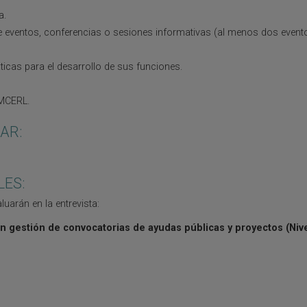
a.
e eventos, conferencias o sesiones informativas (al menos dos event
icas para el desarrollo de sus funciones.
 MCERL.
AR:
LES:
uarán en la entrevista:
en gestión de convocatorias de ayudas públicas y proyectos
(Nive