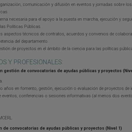
rganización, comunicación y difusión en eventos y jornadas sobre lo
icas.
erna necesaria para el apoyo a la puesta en marcha, ejecución y segui
as Políticas Públicas.
os aspectos técnicos de contratos, acuerdos y convenios de colabora
petencia del departamento.
stión de proyectos en el ámbito de la ciencia para las políticas públic
OS Y PROFESIONALES:
en gestión de convocatorias de ayudas públicas y proyectos
(Nive
a.
ro años en fomento, gestión, ejecución o evaluación de proyectos de i
e eventos, conferencias o sesiones informativas (al menos dos event
 MCERL.
n de convocatorias de ayudas públicas y proyectos (Nivel 1)