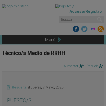
Pasar al contenido principal
Acceso/Registro
Formulario de búsqueda
Buscar
Menú
Técnico/a Medio de RRHH
Aumentar
Reducir
Resuelta
el
Jueves, 7 Mayo, 2026
PUESTO/S: