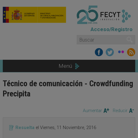
Pasar al contenido principal
Acceso/Registro
Formulario de búsqueda
Buscar
Menú
Técnico de comunicación - Crowdfunding
Precipita
Aumentar
Reducir
Resuelta
el
Viernes, 11 Noviembre, 2016