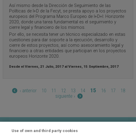
Así mismo desde la Dirección de Seguimiento de las
Políticas de I+D de la Fecyt, se presta apoyo a los proyectos
europeos del Programa Marco Europeo de I+D+I: Horizonte
2020, donde una tarea fundamental es el seguimiento y
cierre legal y financiero de los mismos.
Por ello, se necesita tener un técnico especializado en estas
cuestiones para dar soporte a la ejecución, desarrollo y
cierre de estos proyectos, así como asesoramiento legal y
financiero a otras entidades que participan en los proyectos
europeos Horizonte 2020.
Desde el
Viernes, 21 Julio, 2017
al
Viernes, 15 Septiembre, 2017
Páginas
15
‹ anterior
10
11
12
13
14
16
17
18
siguiente ›
Contacto
Use of own and third party cookies