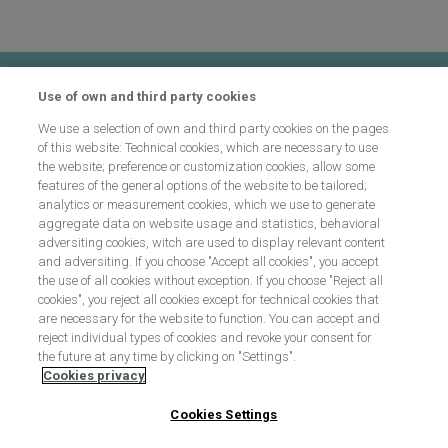
Contacto
Use of own and third party cookies
We use a selection of own and third party cookies on the pages
Preguntas frecuentes
of this website: Technical cookies, which are necessary to use
the website; preference or customization cookies, allow some
features of the general options of the website to be tailored;
analytics or measurement cookies, which we use to generate
Proceso de selección
aggregate data on website usage and statistics, behavioral
adversiting cookies, witch are used to display relevant content
and adversiting. If you choose "Accept all cookies", you accept
the use of all cookies without exception. If you choose "Reject all
Aviso legal
cookies", you reject all cookies except for technical cookies that
are necessary for the website to function. You can accept and
reject individual types of cookies and revoke your consent for
the future at any time by clicking on "Settings".
Política de cookies
Cookies privacy
Cookies Settings